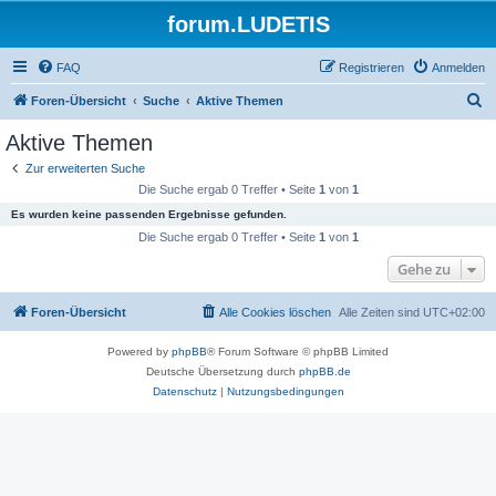
forum.LUDETIS
FAQ
Registrieren
Anmelden
S
Foren-Übersicht
Suche
Aktive Themen
u
Aktive Themen
c
Zur erweiterten Suche
h
Die Suche ergab 0 Treffer • Seite
1
von
1
e
Es wurden keine passenden Ergebnisse gefunden.
Die Suche ergab 0 Treffer • Seite
1
von
1
Gehe zu
Foren-Übersicht
Alle Cookies löschen
Alle Zeiten sind
UTC+02:00
Powered by
phpBB
® Forum Software © phpBB Limited
Deutsche Übersetzung durch
phpBB.de
Datenschutz
|
Nutzungsbedingungen