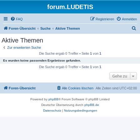
forum.LUDETIS
FAQ
Registrieren
Anmelden
S
Foren-Übersicht
Suche
Aktive Themen
u
Aktive Themen
c
Zur erweiterten Suche
h
Die Suche ergab 0 Treffer • Seite
1
von
1
e
Es wurden keine passenden Ergebnisse gefunden.
Die Suche ergab 0 Treffer • Seite
1
von
1
Gehe zu
Foren-Übersicht
Alle Cookies löschen
Alle Zeiten sind
UTC+02:00
Powered by
phpBB
® Forum Software © phpBB Limited
Deutsche Übersetzung durch
phpBB.de
Datenschutz
|
Nutzungsbedingungen