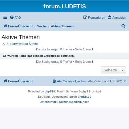
forum.LUDETIS
FAQ
Registrieren
Anmelden
S
Foren-Übersicht
Suche
Aktive Themen
u
Aktive Themen
c
Zur erweiterten Suche
h
Die Suche ergab 0 Treffer • Seite
1
von
1
e
Es wurden keine passenden Ergebnisse gefunden.
Die Suche ergab 0 Treffer • Seite
1
von
1
Gehe zu
Foren-Übersicht
Alle Cookies löschen
Alle Zeiten sind
UTC+02:00
Powered by
phpBB
® Forum Software © phpBB Limited
Deutsche Übersetzung durch
phpBB.de
Datenschutz
|
Nutzungsbedingungen