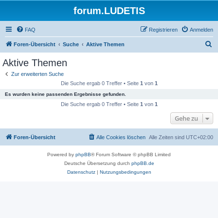
forum.LUDETIS
FAQ
Registrieren
Anmelden
S
Foren-Übersicht
Suche
Aktive Themen
u
Aktive Themen
c
Zur erweiterten Suche
h
Die Suche ergab 0 Treffer • Seite
1
von
1
e
Es wurden keine passenden Ergebnisse gefunden.
Die Suche ergab 0 Treffer • Seite
1
von
1
Gehe zu
Foren-Übersicht
Alle Cookies löschen
Alle Zeiten sind
UTC+02:00
Powered by
phpBB
® Forum Software © phpBB Limited
Deutsche Übersetzung durch
phpBB.de
Datenschutz
|
Nutzungsbedingungen