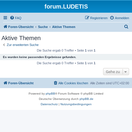
forum.LUDETIS
FAQ
Registrieren
Anmelden
S
Foren-Übersicht
Suche
Aktive Themen
u
Aktive Themen
c
Zur erweiterten Suche
h
Die Suche ergab 0 Treffer • Seite
1
von
1
e
Es wurden keine passenden Ergebnisse gefunden.
Die Suche ergab 0 Treffer • Seite
1
von
1
Gehe zu
Foren-Übersicht
Alle Cookies löschen
Alle Zeiten sind
UTC+02:00
Powered by
phpBB
® Forum Software © phpBB Limited
Deutsche Übersetzung durch
phpBB.de
Datenschutz
|
Nutzungsbedingungen