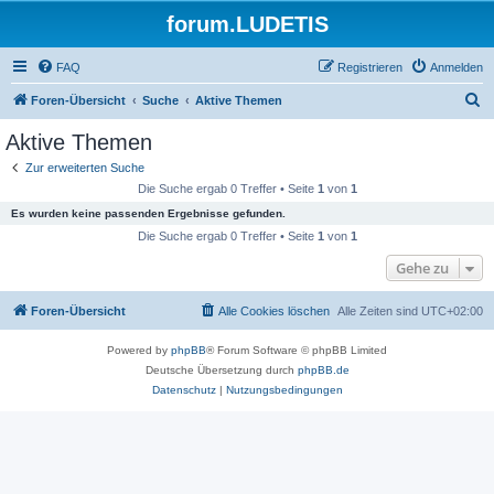
forum.LUDETIS
FAQ
Registrieren
Anmelden
S
Foren-Übersicht
Suche
Aktive Themen
u
Aktive Themen
c
Zur erweiterten Suche
h
Die Suche ergab 0 Treffer • Seite
1
von
1
e
Es wurden keine passenden Ergebnisse gefunden.
Die Suche ergab 0 Treffer • Seite
1
von
1
Gehe zu
Foren-Übersicht
Alle Cookies löschen
Alle Zeiten sind
UTC+02:00
Powered by
phpBB
® Forum Software © phpBB Limited
Deutsche Übersetzung durch
phpBB.de
Datenschutz
|
Nutzungsbedingungen