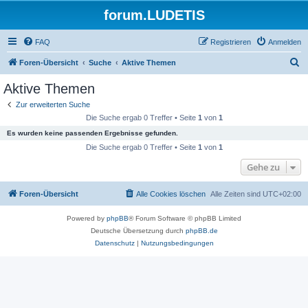
forum.LUDETIS
FAQ
Registrieren
Anmelden
S
Foren-Übersicht
Suche
Aktive Themen
u
Aktive Themen
c
Zur erweiterten Suche
h
Die Suche ergab 0 Treffer • Seite
1
von
1
e
Es wurden keine passenden Ergebnisse gefunden.
Die Suche ergab 0 Treffer • Seite
1
von
1
Gehe zu
Foren-Übersicht
Alle Cookies löschen
Alle Zeiten sind
UTC+02:00
Powered by
phpBB
® Forum Software © phpBB Limited
Deutsche Übersetzung durch
phpBB.de
Datenschutz
|
Nutzungsbedingungen