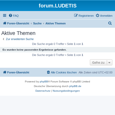
forum.LUDETIS
FAQ
Registrieren
Anmelden
S
Foren-Übersicht
Suche
Aktive Themen
u
Aktive Themen
c
Zur erweiterten Suche
h
Die Suche ergab 0 Treffer • Seite
1
von
1
e
Es wurden keine passenden Ergebnisse gefunden.
Die Suche ergab 0 Treffer • Seite
1
von
1
Gehe zu
Foren-Übersicht
Alle Cookies löschen
Alle Zeiten sind
UTC+02:00
Powered by
phpBB
® Forum Software © phpBB Limited
Deutsche Übersetzung durch
phpBB.de
Datenschutz
|
Nutzungsbedingungen