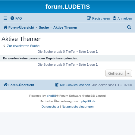
forum.LUDETIS
FAQ
Registrieren
Anmelden
S
Foren-Übersicht
Suche
Aktive Themen
u
Aktive Themen
c
Zur erweiterten Suche
h
Die Suche ergab 0 Treffer • Seite
1
von
1
e
Es wurden keine passenden Ergebnisse gefunden.
Die Suche ergab 0 Treffer • Seite
1
von
1
Gehe zu
Foren-Übersicht
Alle Cookies löschen
Alle Zeiten sind
UTC+02:00
Powered by
phpBB
® Forum Software © phpBB Limited
Deutsche Übersetzung durch
phpBB.de
Datenschutz
|
Nutzungsbedingungen