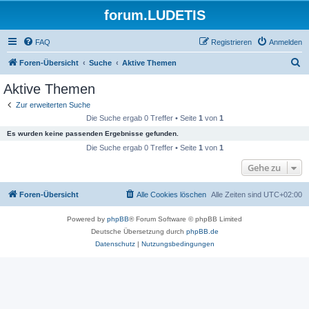
forum.LUDETIS
FAQ
Registrieren
Anmelden
S
Foren-Übersicht
Suche
Aktive Themen
u
Aktive Themen
c
Zur erweiterten Suche
h
Die Suche ergab 0 Treffer • Seite
1
von
1
e
Es wurden keine passenden Ergebnisse gefunden.
Die Suche ergab 0 Treffer • Seite
1
von
1
Gehe zu
Foren-Übersicht
Alle Cookies löschen
Alle Zeiten sind
UTC+02:00
Powered by
phpBB
® Forum Software © phpBB Limited
Deutsche Übersetzung durch
phpBB.de
Datenschutz
|
Nutzungsbedingungen