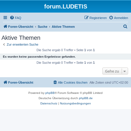
forum.LUDETIS
FAQ
Registrieren
Anmelden
S
Foren-Übersicht
Suche
Aktive Themen
u
Aktive Themen
c
Zur erweiterten Suche
h
Die Suche ergab 0 Treffer • Seite
1
von
1
e
Es wurden keine passenden Ergebnisse gefunden.
Die Suche ergab 0 Treffer • Seite
1
von
1
Gehe zu
Foren-Übersicht
Alle Cookies löschen
Alle Zeiten sind
UTC+02:00
Powered by
phpBB
® Forum Software © phpBB Limited
Deutsche Übersetzung durch
phpBB.de
Datenschutz
|
Nutzungsbedingungen