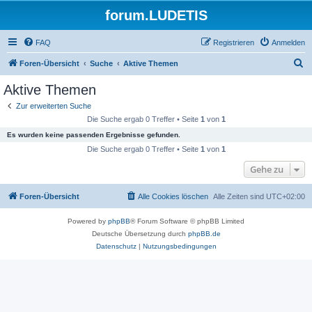
forum.LUDETIS
FAQ
Registrieren
Anmelden
S
Foren-Übersicht
Suche
Aktive Themen
u
Aktive Themen
c
Zur erweiterten Suche
h
Die Suche ergab 0 Treffer • Seite
1
von
1
e
Es wurden keine passenden Ergebnisse gefunden.
Die Suche ergab 0 Treffer • Seite
1
von
1
Gehe zu
Foren-Übersicht
Alle Cookies löschen
Alle Zeiten sind
UTC+02:00
Powered by
phpBB
® Forum Software © phpBB Limited
Deutsche Übersetzung durch
phpBB.de
Datenschutz
|
Nutzungsbedingungen