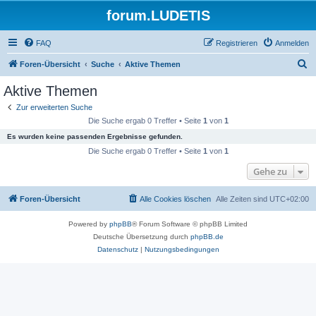
forum.LUDETIS
FAQ
Registrieren
Anmelden
S
Foren-Übersicht
Suche
Aktive Themen
u
Aktive Themen
c
Zur erweiterten Suche
h
Die Suche ergab 0 Treffer • Seite
1
von
1
e
Es wurden keine passenden Ergebnisse gefunden.
Die Suche ergab 0 Treffer • Seite
1
von
1
Gehe zu
Foren-Übersicht
Alle Cookies löschen
Alle Zeiten sind
UTC+02:00
Powered by
phpBB
® Forum Software © phpBB Limited
Deutsche Übersetzung durch
phpBB.de
Datenschutz
|
Nutzungsbedingungen