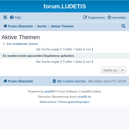
forum.LUDETIS
FAQ
Registrieren
Anmelden
S
Foren-Übersicht
Suche
Aktive Themen
u
Aktive Themen
c
Zur erweiterten Suche
h
Die Suche ergab 0 Treffer • Seite
1
von
1
e
Es wurden keine passenden Ergebnisse gefunden.
Die Suche ergab 0 Treffer • Seite
1
von
1
Gehe zu
Foren-Übersicht
Alle Cookies löschen
Alle Zeiten sind
UTC+02:00
Powered by
phpBB
® Forum Software © phpBB Limited
Deutsche Übersetzung durch
phpBB.de
Datenschutz
|
Nutzungsbedingungen