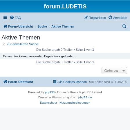
forum.LUDETIS
FAQ
Registrieren
Anmelden
S
Foren-Übersicht
Suche
Aktive Themen
u
Aktive Themen
c
Zur erweiterten Suche
h
Die Suche ergab 0 Treffer • Seite
1
von
1
e
Es wurden keine passenden Ergebnisse gefunden.
Die Suche ergab 0 Treffer • Seite
1
von
1
Gehe zu
Foren-Übersicht
Alle Cookies löschen
Alle Zeiten sind
UTC+02:00
Powered by
phpBB
® Forum Software © phpBB Limited
Deutsche Übersetzung durch
phpBB.de
Datenschutz
|
Nutzungsbedingungen