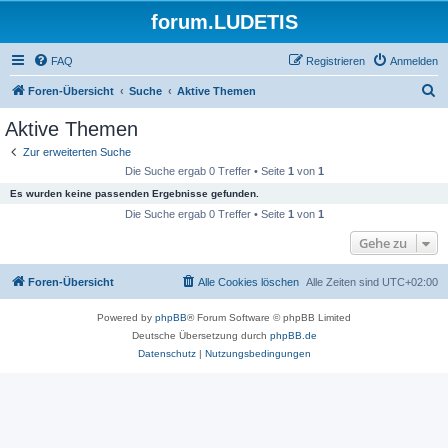
forum.LUDETIS
FAQ
Registrieren
Anmelden
S
Foren-Übersicht
Suche
Aktive Themen
u
Aktive Themen
c
Zur erweiterten Suche
h
Die Suche ergab 0 Treffer • Seite
1
von
1
e
Es wurden keine passenden Ergebnisse gefunden.
Die Suche ergab 0 Treffer • Seite
1
von
1
Gehe zu
Foren-Übersicht
Alle Cookies löschen
Alle Zeiten sind
UTC+02:00
Powered by
phpBB
® Forum Software © phpBB Limited
Deutsche Übersetzung durch
phpBB.de
Datenschutz
|
Nutzungsbedingungen