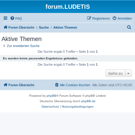
forum.LUDETIS
FAQ
Registrieren
Anmelden
S
Foren-Übersicht
Suche
Aktive Themen
u
Aktive Themen
c
Zur erweiterten Suche
h
Die Suche ergab 0 Treffer • Seite
1
von
1
e
Es wurden keine passenden Ergebnisse gefunden.
Die Suche ergab 0 Treffer • Seite
1
von
1
Gehe zu
Foren-Übersicht
Alle Cookies löschen
Alle Zeiten sind
UTC+02:00
Powered by
phpBB
® Forum Software © phpBB Limited
Deutsche Übersetzung durch
phpBB.de
Datenschutz
|
Nutzungsbedingungen