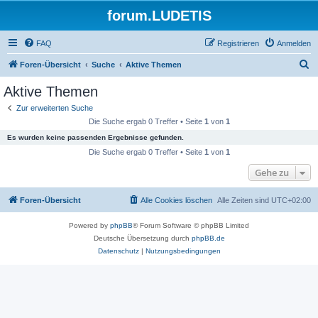
forum.LUDETIS
FAQ
Registrieren
Anmelden
S
Foren-Übersicht
Suche
Aktive Themen
u
Aktive Themen
c
Zur erweiterten Suche
h
Die Suche ergab 0 Treffer • Seite
1
von
1
e
Es wurden keine passenden Ergebnisse gefunden.
Die Suche ergab 0 Treffer • Seite
1
von
1
Gehe zu
Foren-Übersicht
Alle Cookies löschen
Alle Zeiten sind
UTC+02:00
Powered by
phpBB
® Forum Software © phpBB Limited
Deutsche Übersetzung durch
phpBB.de
Datenschutz
|
Nutzungsbedingungen