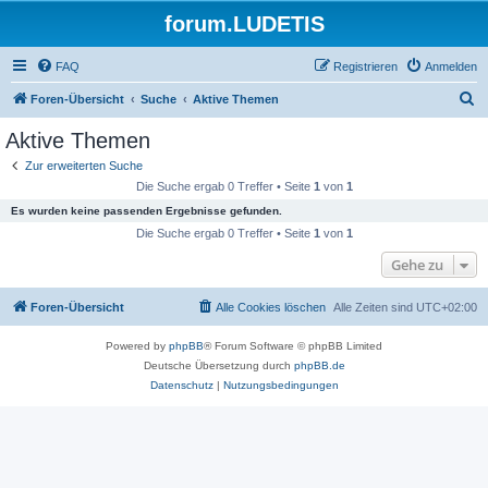
forum.LUDETIS
FAQ
Registrieren
Anmelden
S
Foren-Übersicht
Suche
Aktive Themen
u
Aktive Themen
c
Zur erweiterten Suche
h
Die Suche ergab 0 Treffer • Seite
1
von
1
e
Es wurden keine passenden Ergebnisse gefunden.
Die Suche ergab 0 Treffer • Seite
1
von
1
Gehe zu
Foren-Übersicht
Alle Cookies löschen
Alle Zeiten sind
UTC+02:00
Powered by
phpBB
® Forum Software © phpBB Limited
Deutsche Übersetzung durch
phpBB.de
Datenschutz
|
Nutzungsbedingungen