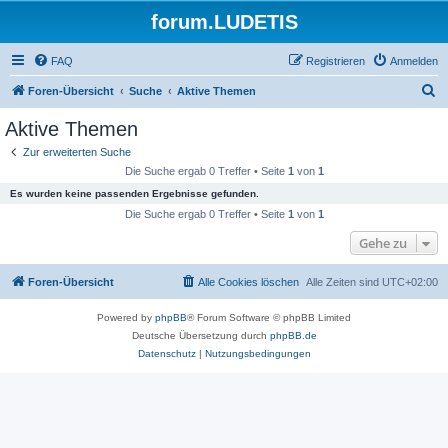
forum.LUDETIS
FAQ
Registrieren
Anmelden
S
Foren-Übersicht
Suche
Aktive Themen
u
Aktive Themen
c
Zur erweiterten Suche
h
Die Suche ergab 0 Treffer • Seite
1
von
1
e
Es wurden keine passenden Ergebnisse gefunden.
Die Suche ergab 0 Treffer • Seite
1
von
1
Gehe zu
Foren-Übersicht
Alle Cookies löschen
Alle Zeiten sind
UTC+02:00
Powered by
phpBB
® Forum Software © phpBB Limited
Deutsche Übersetzung durch
phpBB.de
Datenschutz
|
Nutzungsbedingungen