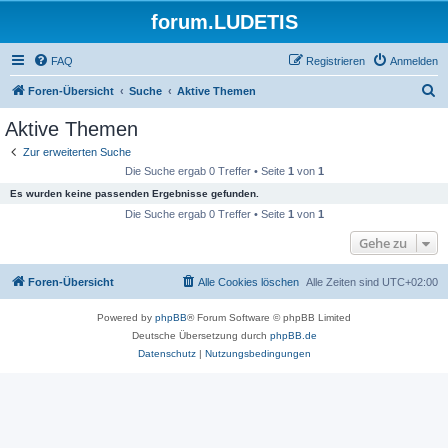
forum.LUDETIS
FAQ
Registrieren
Anmelden
S
Foren-Übersicht
Suche
Aktive Themen
u
Aktive Themen
c
Zur erweiterten Suche
h
Die Suche ergab 0 Treffer • Seite
1
von
1
e
Es wurden keine passenden Ergebnisse gefunden.
Die Suche ergab 0 Treffer • Seite
1
von
1
Gehe zu
Foren-Übersicht
Alle Cookies löschen
Alle Zeiten sind
UTC+02:00
Powered by
phpBB
® Forum Software © phpBB Limited
Deutsche Übersetzung durch
phpBB.de
Datenschutz
|
Nutzungsbedingungen