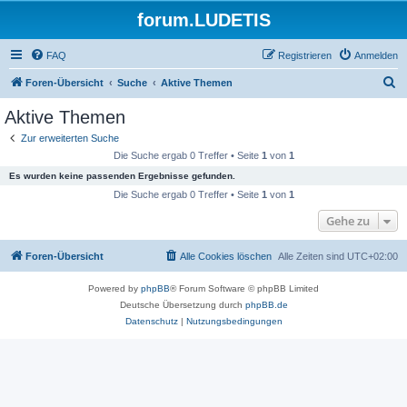
forum.LUDETIS
FAQ
Registrieren
Anmelden
S
Foren-Übersicht
Suche
Aktive Themen
u
Aktive Themen
c
Zur erweiterten Suche
h
Die Suche ergab 0 Treffer • Seite
1
von
1
e
Es wurden keine passenden Ergebnisse gefunden.
Die Suche ergab 0 Treffer • Seite
1
von
1
Gehe zu
Foren-Übersicht
Alle Cookies löschen
Alle Zeiten sind
UTC+02:00
Powered by
phpBB
® Forum Software © phpBB Limited
Deutsche Übersetzung durch
phpBB.de
Datenschutz
|
Nutzungsbedingungen