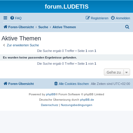
forum.LUDETIS
FAQ
Registrieren
Anmelden
S
Foren-Übersicht
Suche
Aktive Themen
u
Aktive Themen
c
Zur erweiterten Suche
h
Die Suche ergab 0 Treffer • Seite
1
von
1
e
Es wurden keine passenden Ergebnisse gefunden.
Die Suche ergab 0 Treffer • Seite
1
von
1
Gehe zu
Foren-Übersicht
Alle Cookies löschen
Alle Zeiten sind
UTC+02:00
Powered by
phpBB
® Forum Software © phpBB Limited
Deutsche Übersetzung durch
phpBB.de
Datenschutz
|
Nutzungsbedingungen