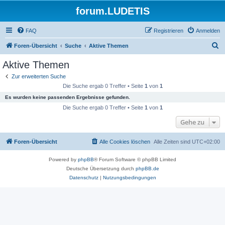
forum.LUDETIS
FAQ
Registrieren
Anmelden
S
Foren-Übersicht
Suche
Aktive Themen
u
Aktive Themen
c
Zur erweiterten Suche
h
Die Suche ergab 0 Treffer • Seite
1
von
1
e
Es wurden keine passenden Ergebnisse gefunden.
Die Suche ergab 0 Treffer • Seite
1
von
1
Gehe zu
Foren-Übersicht
Alle Cookies löschen
Alle Zeiten sind
UTC+02:00
Powered by
phpBB
® Forum Software © phpBB Limited
Deutsche Übersetzung durch
phpBB.de
Datenschutz
|
Nutzungsbedingungen