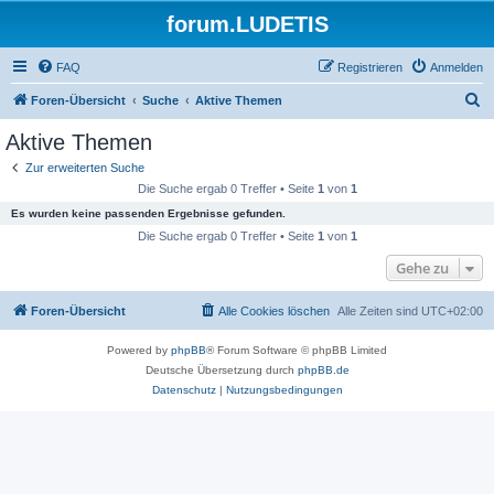
forum.LUDETIS
FAQ
Registrieren
Anmelden
S
Foren-Übersicht
Suche
Aktive Themen
u
Aktive Themen
c
Zur erweiterten Suche
h
Die Suche ergab 0 Treffer • Seite
1
von
1
e
Es wurden keine passenden Ergebnisse gefunden.
Die Suche ergab 0 Treffer • Seite
1
von
1
Gehe zu
Foren-Übersicht
Alle Cookies löschen
Alle Zeiten sind
UTC+02:00
Powered by
phpBB
® Forum Software © phpBB Limited
Deutsche Übersetzung durch
phpBB.de
Datenschutz
|
Nutzungsbedingungen