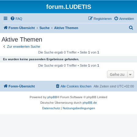
forum.LUDETIS
FAQ
Registrieren
Anmelden
S
Foren-Übersicht
Suche
Aktive Themen
u
Aktive Themen
c
Zur erweiterten Suche
h
Die Suche ergab 0 Treffer • Seite
1
von
1
e
Es wurden keine passenden Ergebnisse gefunden.
Die Suche ergab 0 Treffer • Seite
1
von
1
Gehe zu
Foren-Übersicht
Alle Cookies löschen
Alle Zeiten sind
UTC+02:00
Powered by
phpBB
® Forum Software © phpBB Limited
Deutsche Übersetzung durch
phpBB.de
Datenschutz
|
Nutzungsbedingungen