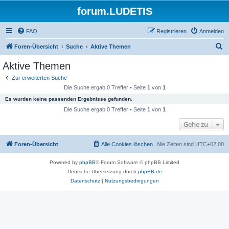
forum.LUDETIS
FAQ
Registrieren
Anmelden
S
Foren-Übersicht
Suche
Aktive Themen
u
Aktive Themen
c
Zur erweiterten Suche
h
Die Suche ergab 0 Treffer • Seite
1
von
1
e
Es wurden keine passenden Ergebnisse gefunden.
Die Suche ergab 0 Treffer • Seite
1
von
1
Gehe zu
Foren-Übersicht
Alle Cookies löschen
Alle Zeiten sind
UTC+02:00
Powered by
phpBB
® Forum Software © phpBB Limited
Deutsche Übersetzung durch
phpBB.de
Datenschutz
|
Nutzungsbedingungen