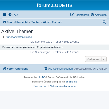
forum.LUDETIS
FAQ
Registrieren
Anmelden
S
Foren-Übersicht
Suche
Aktive Themen
u
Aktive Themen
c
Zur erweiterten Suche
h
Die Suche ergab 0 Treffer • Seite
1
von
1
e
Es wurden keine passenden Ergebnisse gefunden.
Die Suche ergab 0 Treffer • Seite
1
von
1
Gehe zu
Foren-Übersicht
Alle Cookies löschen
Alle Zeiten sind
UTC+02:00
Powered by
phpBB
® Forum Software © phpBB Limited
Deutsche Übersetzung durch
phpBB.de
Datenschutz
|
Nutzungsbedingungen