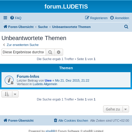
forum.LUDETIS
FAQ
Registrieren
Anmelden
S
Foren-Übersicht
Suche
Unbeantwortete Themen
u
Unbeantwortete Themen
c
Zur erweiterten Suche
h
Suche
Erweiterte Suche
e
Die Suche ergab 1 Treffer • Seite
1
von
1
Themen
Forum-Infos
Letzter Beitrag von
Uwe
«
Mo 21. Dez 2015, 21:22
Verfasst in
Ludetis Allgemein
Die Suche ergab 1 Treffer • Seite
1
von
1
Gehe zu
Foren-Übersicht
Alle Cookies löschen
Alle Zeiten sind
UTC+02:00
Powered by
phpBB
® Forum Software © phpBB Limited