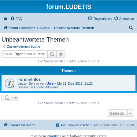
forum.LUDETIS
FAQ
Registrieren
Anmelden
S
Foren-Übersicht
Suche
Unbeantwortete Themen
u
Unbeantwortete Themen
c
Zur erweiterten Suche
h
Suche
Erweiterte Suche
e
Die Suche ergab 1 Treffer • Seite
1
von
1
Themen
Forum-Infos
Letzter Beitrag von
Uwe
«
Mo 21. Dez 2015, 21:22
Verfasst in
Ludetis Allgemein
Die Suche ergab 1 Treffer • Seite
1
von
1
Gehe zu
Foren-Übersicht
Alle Cookies löschen
Alle Zeiten sind
UTC+02:00
Powered by
phpBB
® Forum Software © phpBB Limited