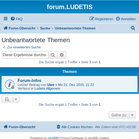
forum.LUDETIS
FAQ
Registrieren
Anmelden
S
Foren-Übersicht
Suche
Unbeantwortete Themen
u
Unbeantwortete Themen
c
Zur erweiterten Suche
h
Suche
Erweiterte Suche
e
Die Suche ergab 1 Treffer • Seite
1
von
1
Themen
Forum-Infos
Letzter Beitrag von
Uwe
«
Mo 21. Dez 2015, 21:22
Verfasst in
Ludetis Allgemein
Die Suche ergab 1 Treffer • Seite
1
von
1
Gehe zu
Foren-Übersicht
Alle Cookies löschen
Alle Zeiten sind
UTC+02:00
Powered by
phpBB
® Forum Software © phpBB Limited