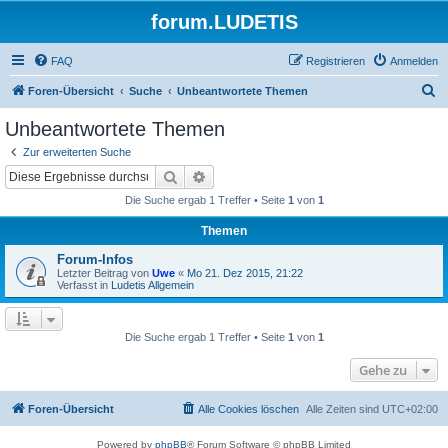
forum.LUDETIS
FAQ
Registrieren
Anmelden
S
Foren-Übersicht
Suche
Unbeantwortete Themen
u
Unbeantwortete Themen
c
Zur erweiterten Suche
h
Suche
Erweiterte Suche
e
Die Suche ergab 1 Treffer • Seite
1
von
1
Themen
Forum-Infos
Letzter Beitrag von
Uwe
«
Mo 21. Dez 2015, 21:22
Verfasst in
Ludetis Allgemein
Die Suche ergab 1 Treffer • Seite
1
von
1
Gehe zu
Foren-Übersicht
Alle Cookies löschen
Alle Zeiten sind
UTC+02:00
Powered by
phpBB
® Forum Software © phpBB Limited