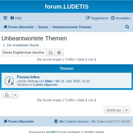
forum.LUDETIS
FAQ
Registrieren
Anmelden
S
Foren-Übersicht
Suche
Unbeantwortete Themen
u
Unbeantwortete Themen
c
Zur erweiterten Suche
h
Suche
Erweiterte Suche
e
Die Suche ergab 1 Treffer • Seite
1
von
1
Themen
Forum-Infos
Letzter Beitrag von
Uwe
«
Mo 21. Dez 2015, 21:22
Verfasst in
Ludetis Allgemein
Die Suche ergab 1 Treffer • Seite
1
von
1
Gehe zu
Foren-Übersicht
Alle Cookies löschen
Alle Zeiten sind
UTC+02:00
Powered by
phpBB
® Forum Software © phpBB Limited