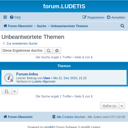
forum.LUDETIS
FAQ
Registrieren
Anmelden
S
Foren-Übersicht
Suche
Unbeantwortete Themen
u
Unbeantwortete Themen
c
Zur erweiterten Suche
h
Suche
Erweiterte Suche
e
Die Suche ergab 1 Treffer • Seite
1
von
1
Themen
Forum-Infos
Letzter Beitrag von
Uwe
«
Mo 21. Dez 2015, 21:22
Verfasst in
Ludetis Allgemein
Die Suche ergab 1 Treffer • Seite
1
von
1
Gehe zu
Foren-Übersicht
Alle Cookies löschen
Alle Zeiten sind
UTC+02:00
Powered by
phpBB
® Forum Software © phpBB Limited