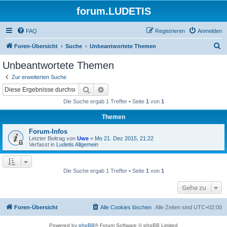
forum.LUDETIS
FAQ
Registrieren
Anmelden
S
Foren-Übersicht
Suche
Unbeantwortete Themen
u
Unbeantwortete Themen
c
Zur erweiterten Suche
h
Suche
Erweiterte Suche
e
Die Suche ergab 1 Treffer • Seite
1
von
1
Themen
Forum-Infos
Letzter Beitrag von
Uwe
«
Mo 21. Dez 2015, 21:22
Verfasst in
Ludetis Allgemein
Die Suche ergab 1 Treffer • Seite
1
von
1
Gehe zu
Foren-Übersicht
Alle Cookies löschen
Alle Zeiten sind
UTC+02:00
Powered by
phpBB
® Forum Software © phpBB Limited