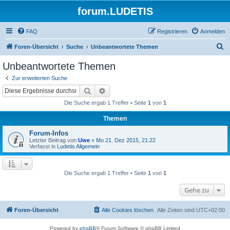
forum.LUDETIS
FAQ
Registrieren
Anmelden
S
Foren-Übersicht
Suche
Unbeantwortete Themen
u
Unbeantwortete Themen
c
Zur erweiterten Suche
h
Suche
Erweiterte Suche
e
Die Suche ergab 1 Treffer • Seite
1
von
1
Themen
Forum-Infos
Letzter Beitrag von
Uwe
«
Mo 21. Dez 2015, 21:22
Verfasst in
Ludetis Allgemein
Die Suche ergab 1 Treffer • Seite
1
von
1
Gehe zu
Foren-Übersicht
Alle Cookies löschen
Alle Zeiten sind
UTC+02:00
Powered by
phpBB
® Forum Software © phpBB Limited