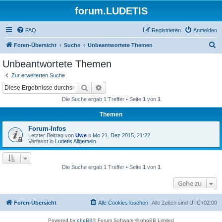
forum.LUDETIS
FAQ
Registrieren
Anmelden
S
Foren-Übersicht
Suche
Unbeantwortete Themen
u
Unbeantwortete Themen
c
Zur erweiterten Suche
h
Suche
Erweiterte Suche
e
Die Suche ergab 1 Treffer • Seite
1
von
1
Themen
Forum-Infos
Letzter Beitrag von
Uwe
«
Mo 21. Dez 2015, 21:22
Verfasst in
Ludetis Allgemein
Die Suche ergab 1 Treffer • Seite
1
von
1
Gehe zu
Foren-Übersicht
Alle Cookies löschen
Alle Zeiten sind
UTC+02:00
Powered by
phpBB
® Forum Software © phpBB Limited