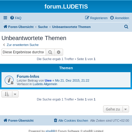
forum.LUDETIS
FAQ
Registrieren
Anmelden
S
Foren-Übersicht
Suche
Unbeantwortete Themen
u
Unbeantwortete Themen
c
Zur erweiterten Suche
h
Suche
Erweiterte Suche
e
Die Suche ergab 1 Treffer • Seite
1
von
1
Themen
Forum-Infos
Letzter Beitrag von
Uwe
«
Mo 21. Dez 2015, 21:22
Verfasst in
Ludetis Allgemein
Die Suche ergab 1 Treffer • Seite
1
von
1
Gehe zu
Foren-Übersicht
Alle Cookies löschen
Alle Zeiten sind
UTC+02:00
Powered by
phpBB
® Forum Software © phpBB Limited