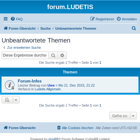
forum.LUDETIS
FAQ
Registrieren
Anmelden
S
Foren-Übersicht
Suche
Unbeantwortete Themen
u
Unbeantwortete Themen
c
Zur erweiterten Suche
h
Suche
Erweiterte Suche
e
Die Suche ergab 1 Treffer • Seite
1
von
1
Themen
Forum-Infos
Letzter Beitrag von
Uwe
«
Mo 21. Dez 2015, 21:22
Verfasst in
Ludetis Allgemein
Die Suche ergab 1 Treffer • Seite
1
von
1
Gehe zu
Foren-Übersicht
Alle Cookies löschen
Alle Zeiten sind
UTC+02:00
Powered by
phpBB
® Forum Software © phpBB Limited