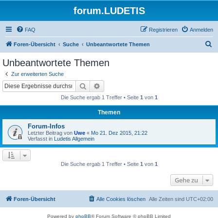
forum.LUDETIS
FAQ
Registrieren
Anmelden
S
Foren-Übersicht
Suche
Unbeantwortete Themen
u
Unbeantwortete Themen
c
Zur erweiterten Suche
h
Suche
Erweiterte Suche
e
Die Suche ergab 1 Treffer • Seite
1
von
1
Themen
Forum-Infos
Letzter Beitrag von
Uwe
«
Mo 21. Dez 2015, 21:22
Verfasst in
Ludetis Allgemein
Die Suche ergab 1 Treffer • Seite
1
von
1
Gehe zu
Foren-Übersicht
Alle Cookies löschen
Alle Zeiten sind
UTC+02:00
Powered by
phpBB
® Forum Software © phpBB Limited