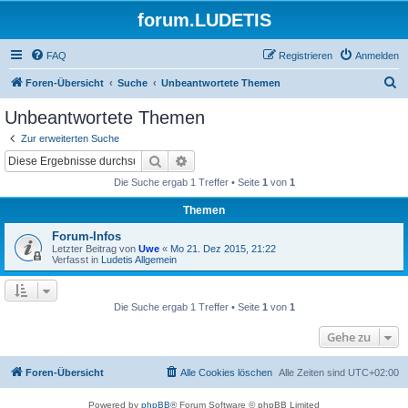
forum.LUDETIS
FAQ
Registrieren
Anmelden
S
Foren-Übersicht
Suche
Unbeantwortete Themen
u
Unbeantwortete Themen
c
Zur erweiterten Suche
h
Suche
Erweiterte Suche
e
Die Suche ergab 1 Treffer • Seite
1
von
1
Themen
Forum-Infos
Letzter Beitrag von
Uwe
«
Mo 21. Dez 2015, 21:22
Verfasst in
Ludetis Allgemein
Die Suche ergab 1 Treffer • Seite
1
von
1
Gehe zu
Foren-Übersicht
Alle Cookies löschen
Alle Zeiten sind
UTC+02:00
Powered by
phpBB
® Forum Software © phpBB Limited