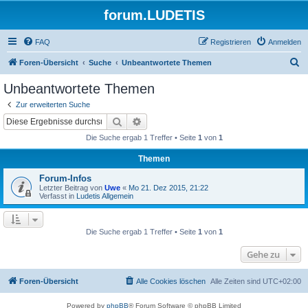
forum.LUDETIS
FAQ
Registrieren
Anmelden
S
Foren-Übersicht
Suche
Unbeantwortete Themen
u
Unbeantwortete Themen
c
Zur erweiterten Suche
h
Suche
Erweiterte Suche
e
Die Suche ergab 1 Treffer • Seite
1
von
1
Themen
Forum-Infos
Letzter Beitrag von
Uwe
«
Mo 21. Dez 2015, 21:22
Verfasst in
Ludetis Allgemein
Die Suche ergab 1 Treffer • Seite
1
von
1
Gehe zu
Foren-Übersicht
Alle Cookies löschen
Alle Zeiten sind
UTC+02:00
Powered by
phpBB
® Forum Software © phpBB Limited