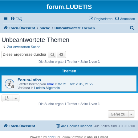
forum.LUDETIS
FAQ
Registrieren
Anmelden
S
Foren-Übersicht
Suche
Unbeantwortete Themen
u
Unbeantwortete Themen
c
Zur erweiterten Suche
h
Suche
Erweiterte Suche
e
Die Suche ergab 1 Treffer • Seite
1
von
1
Themen
Forum-Infos
Letzter Beitrag von
Uwe
«
Mo 21. Dez 2015, 21:22
Verfasst in
Ludetis Allgemein
Die Suche ergab 1 Treffer • Seite
1
von
1
Gehe zu
Foren-Übersicht
Alle Cookies löschen
Alle Zeiten sind
UTC+02:00
Powered by
phpBB
® Forum Software © phpBB Limited