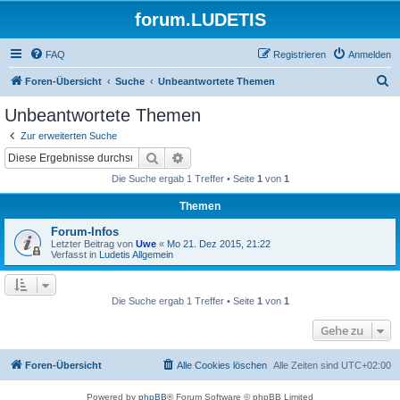
forum.LUDETIS
FAQ
Registrieren
Anmelden
S
Foren-Übersicht
Suche
Unbeantwortete Themen
u
Unbeantwortete Themen
c
Zur erweiterten Suche
h
Suche
Erweiterte Suche
e
Die Suche ergab 1 Treffer • Seite
1
von
1
Themen
Forum-Infos
Letzter Beitrag von
Uwe
«
Mo 21. Dez 2015, 21:22
Verfasst in
Ludetis Allgemein
Die Suche ergab 1 Treffer • Seite
1
von
1
Gehe zu
Foren-Übersicht
Alle Cookies löschen
Alle Zeiten sind
UTC+02:00
Powered by
phpBB
® Forum Software © phpBB Limited