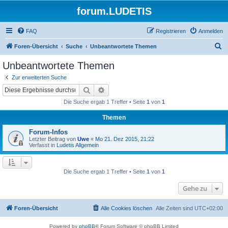
forum.LUDETIS
FAQ
Registrieren
Anmelden
S
Foren-Übersicht
Suche
Unbeantwortete Themen
u
Unbeantwortete Themen
c
Zur erweiterten Suche
h
Suche
Erweiterte Suche
e
Die Suche ergab 1 Treffer • Seite
1
von
1
Themen
Forum-Infos
Letzter Beitrag von
Uwe
«
Mo 21. Dez 2015, 21:22
Verfasst in
Ludetis Allgemein
Die Suche ergab 1 Treffer • Seite
1
von
1
Gehe zu
Foren-Übersicht
Alle Cookies löschen
Alle Zeiten sind
UTC+02:00
Powered by
phpBB
® Forum Software © phpBB Limited