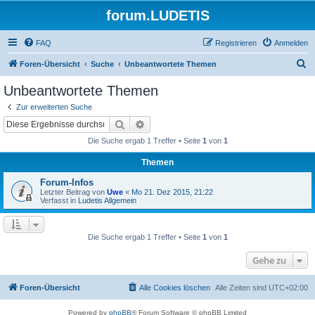
forum.LUDETIS
FAQ
Registrieren
Anmelden
S
Foren-Übersicht
Suche
Unbeantwortete Themen
u
Unbeantwortete Themen
c
Zur erweiterten Suche
h
Suche
Erweiterte Suche
e
Die Suche ergab 1 Treffer • Seite
1
von
1
Themen
Forum-Infos
Letzter Beitrag von
Uwe
«
Mo 21. Dez 2015, 21:22
Verfasst in
Ludetis Allgemein
Die Suche ergab 1 Treffer • Seite
1
von
1
Gehe zu
Foren-Übersicht
Alle Cookies löschen
Alle Zeiten sind
UTC+02:00
Powered by
phpBB
® Forum Software © phpBB Limited