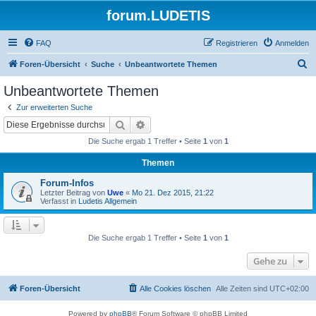
forum.LUDETIS
FAQ
Registrieren
Anmelden
S
Foren-Übersicht
Suche
Unbeantwortete Themen
u
Unbeantwortete Themen
c
Zur erweiterten Suche
h
Suche
Erweiterte Suche
e
Die Suche ergab 1 Treffer • Seite
1
von
1
Themen
Forum-Infos
Letzter Beitrag von
Uwe
«
Mo 21. Dez 2015, 21:22
Verfasst in
Ludetis Allgemein
Die Suche ergab 1 Treffer • Seite
1
von
1
Gehe zu
Foren-Übersicht
Alle Cookies löschen
Alle Zeiten sind
UTC+02:00
Powered by
phpBB
® Forum Software © phpBB Limited