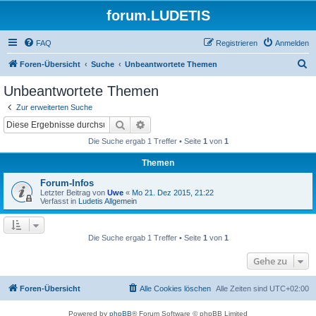
forum.LUDETIS
FAQ
Registrieren
Anmelden
S
Foren-Übersicht
Suche
Unbeantwortete Themen
u
Unbeantwortete Themen
c
Zur erweiterten Suche
h
Suche
Erweiterte Suche
e
Die Suche ergab 1 Treffer • Seite
1
von
1
Themen
Forum-Infos
Letzter Beitrag von
Uwe
«
Mo 21. Dez 2015, 21:22
Verfasst in
Ludetis Allgemein
Die Suche ergab 1 Treffer • Seite
1
von
1
Gehe zu
Foren-Übersicht
Alle Cookies löschen
Alle Zeiten sind
UTC+02:00
Powered by
phpBB
® Forum Software © phpBB Limited