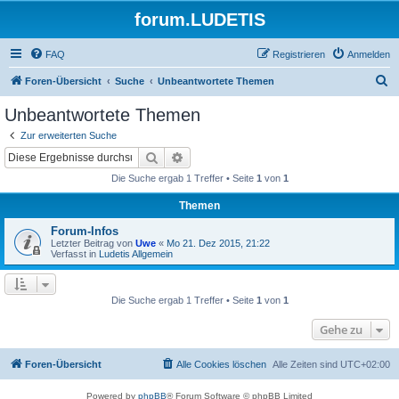
forum.LUDETIS
FAQ
Registrieren
Anmelden
S
Foren-Übersicht
Suche
Unbeantwortete Themen
u
Unbeantwortete Themen
c
Zur erweiterten Suche
h
Suche
Erweiterte Suche
e
Die Suche ergab 1 Treffer • Seite
1
von
1
Themen
Forum-Infos
Letzter Beitrag von
Uwe
«
Mo 21. Dez 2015, 21:22
Verfasst in
Ludetis Allgemein
Die Suche ergab 1 Treffer • Seite
1
von
1
Gehe zu
Foren-Übersicht
Alle Cookies löschen
Alle Zeiten sind
UTC+02:00
Powered by
phpBB
® Forum Software © phpBB Limited