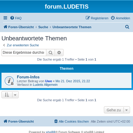
forum.LUDETIS
FAQ
Registrieren
Anmelden
S
Foren-Übersicht
Suche
Unbeantwortete Themen
u
Unbeantwortete Themen
c
Zur erweiterten Suche
h
Suche
Erweiterte Suche
e
Die Suche ergab 1 Treffer • Seite
1
von
1
Themen
Forum-Infos
Letzter Beitrag von
Uwe
«
Mo 21. Dez 2015, 21:22
Verfasst in
Ludetis Allgemein
Die Suche ergab 1 Treffer • Seite
1
von
1
Gehe zu
Foren-Übersicht
Alle Cookies löschen
Alle Zeiten sind
UTC+02:00
Powered by
phpBB
® Forum Software © phpBB Limited